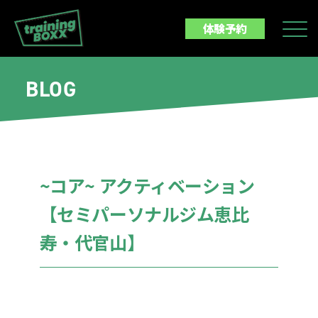
体験予約
BLOG
~コア~ アクティベーション
【セミパーソナルジム恵比
寿・代官山】