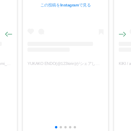
この投稿をInstagramで見る
✴︎ ✳︎ 𝓡𝓾𝓶𝓲 ✳︎ ✴︎（旧ル㍉ンゴ）(@rumi_official_0616)がシェアした投稿
YUKAKO ENDO(@123kirin)がシェアした投稿
KIKI / 