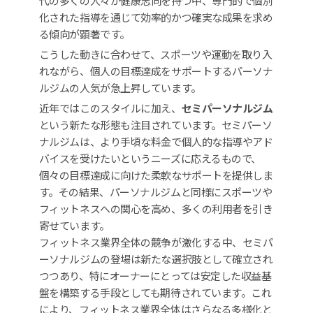
代の多くの人々が健康志向を持つ中、専門的で個別
化された指導を通じて効率的かつ確実な成果を求め
る傾向が顕著です。
こうした動きに合わせて、スポーツや運動を取り入
れながら、個人の目標達成をサポートするパーソナ
ルジムの人気が急上昇しています。
近年ではこのスタイルに加え、
セミパーソナルジム
という新たな形態も注目されています。セミパーソ
ナルジムは、より手頃な料金で個人的な指導やアド
バイスを受けたいというニーズに応えるもので、
個々の目標達成に向けた柔軟なサポートを提供しま
す。その結果、パーソナルジムと同様にスポーツや
フィットネスへの関心を高め、多くの利用者を引き
寄せています。
フィットネス業界全体の競争が激化する中、セミパ
ーソナルジムの登場は新たな選択肢として確立され
つつあり、特にオーナーにとっては安定した収益基
盤を構築する手段としても期待されています。これ
により、フィットネス業界全体はさらなる多様化と