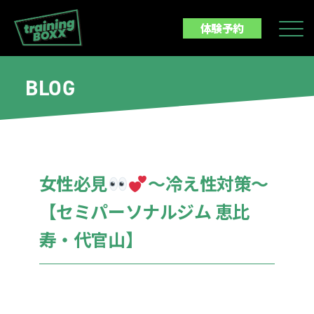
体験予約
BLOG
女性必見
〜冷え性対策〜
【セミパーソナルジム 恵比
寿・代官山】