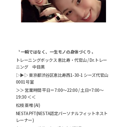
〝 一瞬ではなく、一生モノの身体づくり 〟
トレーニングボックス 恵比寿・代官山 / Dr.トレー
ニング 中目黒
▷▶︎▷ 東京都渋谷区恵比寿西1-30-1 シーズ代官山
0001号室
＞＞ 営業時間 平日＝7:00〜22:00 / 土日=7:00〜
19:30 ＜＜
松枝 亜唯 (AI)
NESTA PFT(NESTA認定パーソナルフィットネスト
レーナー)