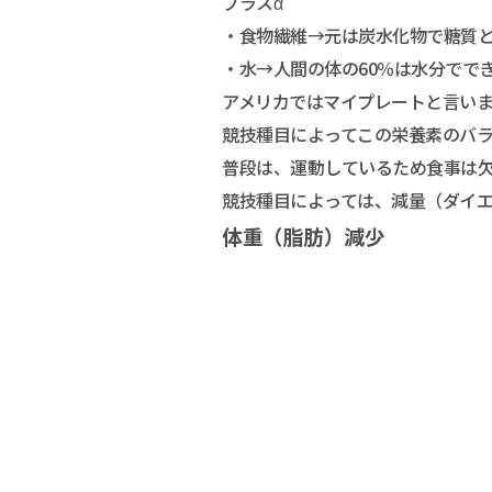
プラスα
・食物繊維→元は炭水化物で糖質
・水→人間の体の60％は水分でで
アメリカではマイプレートと言い
競技種目によってこの栄養素のバ
普段は、運動しているため食事は
競技種目によっては、減量（ダイ
体重（脂肪）減少