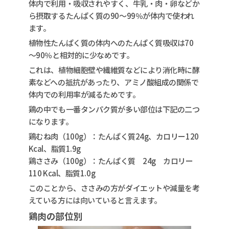
体内で利用・吸収されやすく、牛乳・肉・卵などか
ら摂取するたんぱく質の90～99％が体内で使われ
ます。
植物性たんぱく質の体内へのたんぱく質吸収は70
～90％と相対的に少なめです。
これは、植物細胞壁や繊維質などにより消化時に酵
素などへの抵抗があったり、アミノ酸組成の関係で
体内での利用率が減るためです。
鶏の中でも一番タンパク質が多い部位は下記の二つ
になります。
鶏むね肉（100g）：たんぱく質24g、カロリー120
Kcal、脂質1.9g
鶏ささみ（100g）：たんぱく質 24g カロリー
110 Kcal、脂質1.0g
このことから、ささみの方がダイエットや減量を考
えている方には向いていると言えます。
鶏肉の部位別