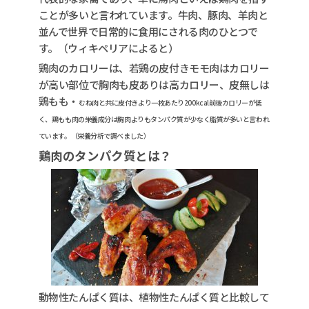
ことが多いと言われています。牛肉、豚肉、羊肉と
並んで世界で日常的に食用にされる肉のひとつで
す。（ウィキペリアによると）
鶏肉のカロリーは、若鶏の皮付きモモ肉はカロリー
が高い部位で胸肉も皮ありは高カロリー、皮無しは
鶏もも・
むね肉
と共に皮付きより一枚あたり200kcal前後カロリーが低
く、鶏もも肉の栄養成分は胸肉よりもタンパク質が少なく脂質が多いと言われ
ています。（栄養分析で調べました）
鶏肉のタンパク質とは？
動物性たんぱく質は、植物性たんぱく質と比較して