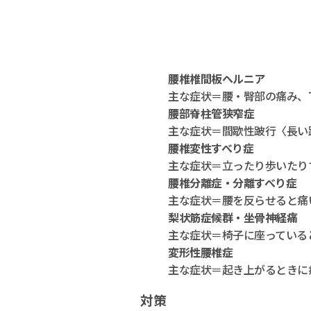
腰椎椎間板ヘルニア
主な症状＝腰・臀部の痛み、
腰部脊柱管狭窄症
主な症状＝間歇性跛行〈長い
腰椎変性すべり症
主な症状＝立ったり歩いたり
腰椎分離症・分離すべり症
主な症状＝腰を反らせると痛
梨状筋症候群・坐骨神経痛
主な症状＝椅子に座っている
変形性腰椎症
主な症状＝起き上がるときに
対策