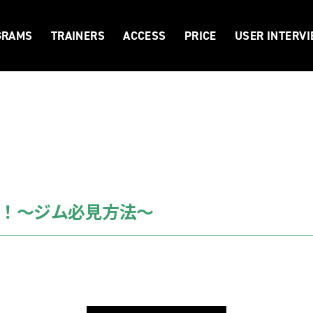
GRAMS
TRAINERS
ACCESS
PRICE
USER INTERV
！〜ジム必見方法〜